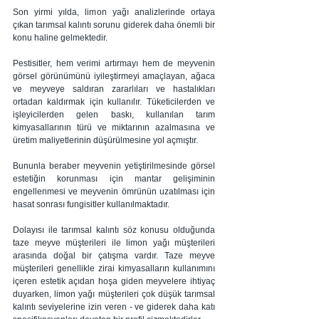
Son yirmi yılda, limon yağı analizlerinde ortaya 
çıkan tarımsal kalıntı sorunu giderek daha önemli bir 
konu haline gelmektedir. 
Pestisitler, hem verimi artırmayı hem de meyvenin 
görsel görünümünü iyileştirmeyi amaçlayan, ağaca 
ve meyveye saldıran zararlıları ve hastalıkları 
ortadan kaldırmak için kullanılır. Tüketicilerden ve 
işleyicilerden gelen baskı, kullanılan tarım 
kimyasallarının türü ve miktarının azalmasına ve 
üretim maliyetlerinin düşürülmesine yol açmıştır. 
Bununla beraber meyvenin yetiştirilmesinde görsel 
estetiğin korunması için mantar gelişiminin 
engellenmesi ve meyvenin ömrünün uzatılması için 
hasat sonrası fungisitler kullanılmaktadır. 
Dolayısı ile tarımsal kalıntı söz konusu olduğunda 
taze meyve müşterileri ile limon yağı müşterileri 
arasında doğal bir çatışma vardır. Taze meyve 
müşterileri genellikle zirai kimyasalların kullanımını 
içeren estetik açıdan hoşa giden meyvelere ihtiyaç 
duyarken, limon yağı müşterileri çok düşük tarımsal 
kalıntı seviyelerine izin veren - ve giderek daha katı 