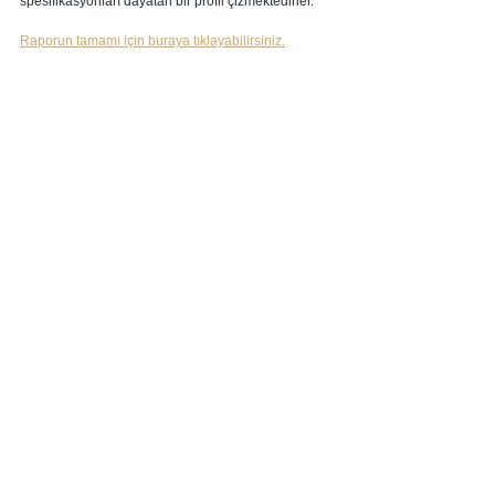
spesifikasyonları dayatan bir profil çizmektedirler. 
Raporun tamamı için buraya tıklayabilirsiniz.
Hepsini Gör
İlgili Yazılar