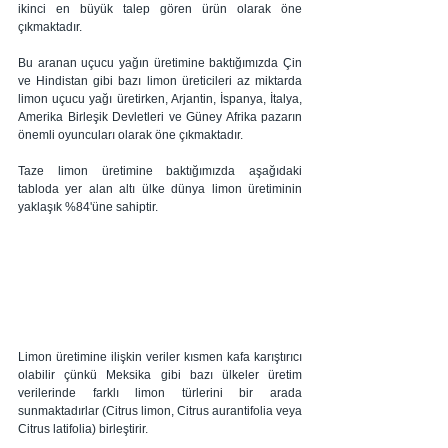
ikinci en büyük talep gören ürün olarak öne 
çıkmaktadır.
Bu aranan uçucu yağın üretimine baktığımızda Çin 
ve Hindistan gibi bazı limon üreticileri az miktarda 
limon uçucu yağı üretirken, Arjantin, İspanya, İtalya, 
Amerika Birleşik Devletleri ve Güney Afrika pazarın 
önemli oyuncuları olarak öne çıkmaktadır.
Taze limon üretimine baktığımızda aşağıdaki 
tabloda yer alan altı ülke dünya limon üretiminin 
yaklaşık %84'üne sahiptir. 
Limon üretimine ilişkin veriler kısmen kafa karıştırıcı 
olabilir çünkü Meksika gibi bazı ülkeler üretim 
verilerinde farklı limon türlerini bir arada 
sunmaktadırlar (Citrus limon, Citrus aurantifolia veya 
Citrus latifolia) birleştirir.