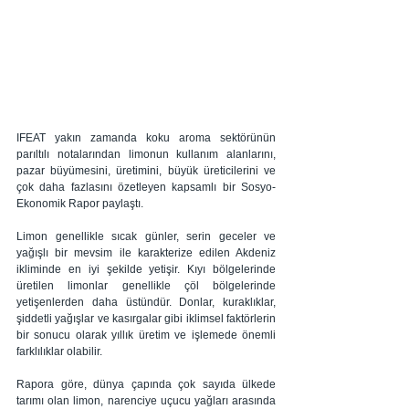
IFEAT yakın zamanda koku aroma sektörünün 
parıltılı notalarından limonun kullanım alanlarını, 
pazar büyümesini, üretimini, büyük üreticilerini ve 
çok daha fazlasını özetleyen kapsamlı bir Sosyo-
Ekonomik Rapor paylaştı. 
Limon genellikle sıcak günler, serin geceler ve 
yağışlı bir mevsim ile karakterize edilen Akdeniz 
ikliminde en iyi şekilde yetişir. Kıyı bölgelerinde 
üretilen limonlar genellikle çöl bölgelerinde 
yetişenlerden daha üstündür. Donlar, kuraklıklar, 
şiddetli yağışlar ve kasırgalar gibi iklimsel faktörlerin 
bir sonucu olarak yıllık üretim ve işlemede önemli 
farklılıklar olabilir.
Rapora göre, dünya çapında çok sayıda ülkede 
tarımı olan limon, narenciye uçucu yağları arasında 