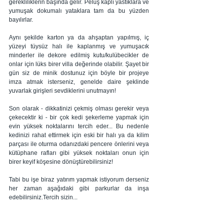
gerekliliklerin başında gelir. Peluş kaplı yastıklara ve 
yumuşak dokumalı yataklara tam da bu yüzden 
bayılırlar. 
Aynı şekilde karton ya da ahşaptan yapılmış, iç 
yüzeyi tüysüz halı ile kaplanmış ve yumuşacık 
minderler ile dekore edilmiş kutu/kulübecikler de 
onlar için lüks birer villa değerinde olabilir. Şayet bir 
gün siz de minik dostunuz için böyle bir projeye 
imza atmak isterseniz, genelde daire şeklinde 
yuvarlak girişleri sevdiklerini unutmayın! 
Son olarak - dikkatinizi çekmiş olması gerekir veya 
çekecektir ki - bir çok kedi şekerleme yapmak için 
evin yüksek noktalarını tercih eder... Bu nedenle 
kedinizi rahat ettirmek için eski bir halı ya da kilim 
parçası ile oturma odanızdaki pencere önlerini veya 
kütüphane rafları gibi yüksek noktaları onun için 
birer keyif köşesine dönüştürebilirsiniz! 
Tabi bu işe biraz yatırım yapmak istiyorum derseniz 
her zaman aşağıdaki gibi parkurlar da inşa 
edebilirsiniz.Tercih sizin...