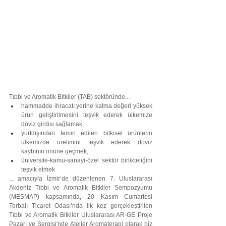
Tıbbi ve Aromatik Bitkiler (TAB) sektöründe...
hammadde ihracatı yerine katma değeri yüksek 
ürün geliştirilmesini teşvik ederek ülkemize 
döviz girdisi sağlamak, 
yurtdışından temin edilen bitkisel ürünlerin 
ülkemizde üretimini teşvik ederek döviz 
kaybının önüne geçmek, 
üniversite-kamu-sanayi-özel sektör birlikteliğini 
teşvik etmek 
... amacıyla İzmir’de düzenlenen 7. Uluslararası 
Akdeniz Tıbbi ve Aromatik Bitkiler Sempozyumu 
(MESMAP) kapsamında, 20 Kasım Cumartesi 
Torbalı Ticaret Odası’nda ilk kez gerçekleştirilen 
Tıbbi ve Aromatik Bitkiler Uluslararası AR-GE Proje 
Pazarı ve Sergisi'nde Atelier Aromaterapi olarak biz 