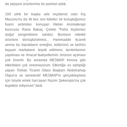
de yepyeni ürünlerimiz ile yerimizi aldık.
100 yıllık bir başka aile reçetemiz olan Kış 
Macunu'nu da ilk kez son tüketici ile buluştuğumuz 
fuarın ardından konuşan Atelier Aromaterapi 
kurucusu Rana Babaç Çelebi "Paha biçilemez 
doğal zenginliklere sahibiz. Bunların nitelikli 
ürünlere dönüştürülmesi... Hammadde ticareti 
yerine bu toprakların emeğini, kültürünü ve tarihini 
taşıyan markaların teşvik edilmesi, tanıtımlarının 
yapılması ve ihracat faaliyetlerinin önünün açılması 
çok önemli. Bu anlamda MESMAP Innova gibi 
etkinlikleri çok önemsiyorum. Etkinliğe ev sahipliği 
yapan Torbalı Ticaret Odası Başkanı Abdulvahap 
Olgun'a ve senelerdir MESMAP'in gerçekleşmesi 
için büyük emek harcayan Nazım Şekeroplu'na çok 
teşekkür ediyorum" dedi.