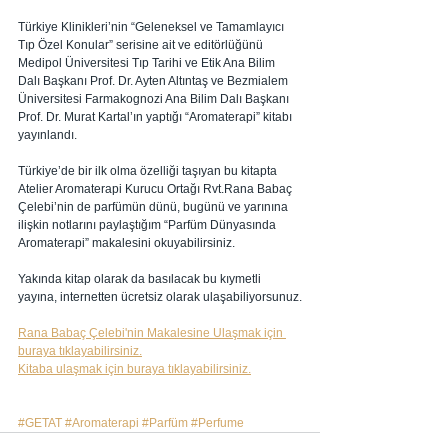
Türkiye Klinikleri’nin “Geleneksel ve Tamamlayıcı 
Tıp Özel Konular” serisine ait ve editörlüğünü 
Medipol Üniversitesi Tıp Tarihi ve Etik Ana Bilim 
Dalı Başkanı Prof. Dr. Ayten Altıntaş ve Bezmialem 
Üniversitesi Farmakognozi Ana Bilim Dalı Başkanı 
Prof. Dr. Murat Kartal’ın yaptığı “Aromaterapi” kitabı 
yayınlandı. 
Türkiye’de bir ilk olma özelliği taşıyan bu kitapta 
Atelier Aromaterapi Kurucu Ortağı Rvt.Rana Babaç 
Çelebi’nin de parfümün dünü, bugünü ve yarınına 
ilişkin notlarını paylaştığım “Parfüm Dünyasında 
Aromaterapi” makalesini okuyabilirsiniz.
Yakında kitap olarak da basılacak bu kıymetli 
yayına, internetten ücretsiz olarak ulaşabiliyorsunuz.
Rana Babaç Çelebi'nin Makalesine Ulaşmak için 
buraya tıklayabilirsiniz.
Kitaba ulaşmak için buraya tıklayabilirsiniz.
#GETAT
#Aromaterapi
#Parfüm
#Perfume