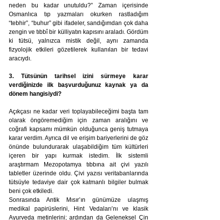
neden bu kadar unutuldu?” Zaman içerisinde 
Osmanlıca tıp yazmaları okurken rastladığım 
“tebhir”, “buhur” gibi ifadeler, sandığımdan çok daha 
zengin ve tıbbî bir külliyatın kapısını araladı. Gördüm 
ki tütsü, yalnızca mistik değil, aynı zamanda 
fizyolojik etkileri gözetilerek kullanılan bir tedavi 
aracıydı.
3. Tütsünün tarihsel izini sürmeye karar 
verdiğinizde ilk başvurduğunuz kaynak ya da 
dönem hangisiydi?
Açıkçası ne kadar veri toplayabileceğimi başta tam 
olarak öngöremediğim için zaman aralığını ve 
coğrafi kapsamı mümkün olduğunca geniş tutmaya 
karar verdim. Ayrıca dil ve erişim bariyerlerini de göz 
önünde bulundurarak ulaşabildiğim tüm kültürleri 
içeren bir yapı kurmak istedim. İlk sistemli 
araştırmam Mezopotamya tıbbına ait çivi yazılı 
tabletler üzerinde oldu. Çivi yazısı veritabanlarında 
tütsüyle tedaviye dair çok katmanlı bilgiler bulmak 
beni çok etkiledi.
Sonrasında Antik Mısır’ın günümüze ulaşmış 
medikal papirüslerini, Hint Vedaları’nı ve klasik 
Ayurveda metinlerini; ardından da Geleneksel Çin 