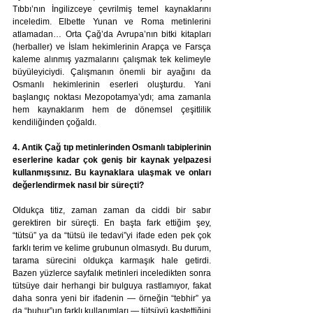
Tıbbı’nın İngilizceye çevrilmiş temel kaynaklarını 
inceledim. Elbette Yunan ve Roma metinlerini 
atlamadan… Orta Çağ’da Avrupa’nın bitki kitapları 
(herballer) ve İslam hekimlerinin Arapça ve Farsça 
kaleme alınmış yazmalarını çalışmak tek kelimeyle 
büyüleyiciydi. Çalışmanın önemli bir ayağını da 
Osmanlı hekimlerinin eserleri oluşturdu. Yani 
başlangıç noktası Mezopotamya’ydı; ama zamanla 
hem kaynaklarım hem de dönemsel çeşitlilik 
kendiliğinden çoğaldı.
4. Antik Çağ tıp metinlerinden Osmanlı tabiplerinin 
eserlerine kadar çok geniş bir kaynak yelpazesi 
kullanmışsınız. Bu kaynaklara ulaşmak ve onları 
değerlendirmek nasıl bir süreçti?
Oldukça titiz, zaman zaman da ciddi bir sabır 
gerektiren bir süreçti. En başta fark ettiğim şey, 
“tütsü” ya da “tütsü ile tedavi”yi ifade eden pek çok 
farklı terim ve kelime grubunun olmasıydı. Bu durum, 
tarama sürecini oldukça karmaşık hale getirdi. 
Bazen yüzlerce sayfalık metinleri inceledikten sonra 
tütsüye dair herhangi bir bulguya rastlamıyor, fakat 
daha sonra yeni bir ifadenin — örneğin “tebhir” ya 
da “buhur”un farklı kullanımları — tütsüyü kastettiğini 