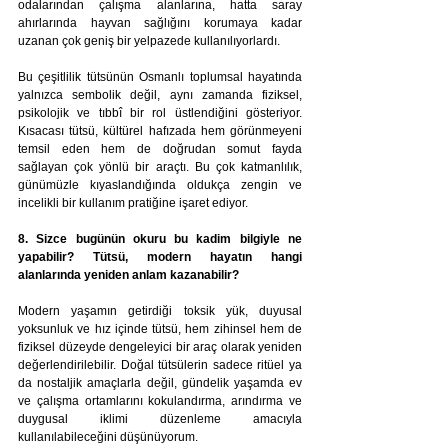
odalarından çalışma alanlarına, hatta saray 
ahırlarında hayvan sağlığını korumaya kadar 
uzanan çok geniş bir yelpazede kullanılıyorlardı.
Bu çeşitlilik tütsünün Osmanlı toplumsal hayatında 
yalnızca sembolik değil, aynı zamanda fiziksel, 
psikolojik ve tıbbî bir rol üstlendiğini gösteriyor. 
Kısacası tütsü, kültürel hafızada hem görünmeyeni 
temsil eden hem de doğrudan somut fayda 
sağlayan çok yönlü bir araçtı. Bu çok katmanlılık, 
günümüzle kıyaslandığında oldukça zengin ve 
incelikli bir kullanım pratiğine işaret ediyor.
8. Sizce bugünün okuru bu kadim bilgiyle ne 
yapabilir? Tütsü, modern hayatın hangi 
alanlarında yeniden anlam kazanabilir?
Modern yaşamın getirdiği toksik yük, duyusal 
yoksunluk ve hız içinde tütsü, hem zihinsel hem de 
fiziksel düzeyde dengeleyici bir araç olarak yeniden 
değerlendirilebilir. Doğal tütsülerin sadece ritüel ya 
da nostaljik amaçlarla değil, gündelik yaşamda ev 
ve çalışma ortamlarını kokulandırma, arındırma ve 
duygusal iklimi düzenleme amacıyla 
kullanılabileceğini düşünüyorum.