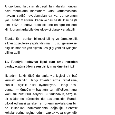
Ancak bununla da sınırlı değil. Tarımda ekim öncesi 
bazı tohumların mantarlara karşı korunmasında, 
hayvan sağlığı uygulamalarında ya da solunum 
yolu, sindirim sistemi, kadın ve deri hastalıkları başta 
olmak üzere tedavi protokollerine entegre edilerek 
klinik ortamlarda bile destekleyici olarak yer alabilir. 
Elbette tüm bunlar, bilimsel bilinç ve farmakolojik 
etkiler gözetilerek yapılandırılmalı. Tütsü, geleneksel 
bilgi ile modern yaklaşımın kesiştiği yeni bir iyileşme 
dili kurabilir.
11. Tütsüyle tedaviye ilgisi olan ama nereden 
başlayacağını bilemeyen biri için ne önerirsiniz?
İlk adım, farklı tütsü dumanlarıyla kişisel bir bağ 
kurmak olabilir. Hangi kokular sizde rahatlama, 
canlılık, açıklık hissi uyandırıyor? Hangi tütsü 
dumanı — örneğin — baş ağrınızı hafifletiyor, hangi 
koku sizi huzursuz ediyor? Bu farkındalık, sezgisel 
bir şifalanma sürecinin de başlangıcıdır. Burada 
dikkat edilmesi gereken en önemli noktalardan biri 
de kullanılan hammaddenin doğallığı. Sentetik 
kokular yerine reçine, odun, yaprak veya çiçek gibi 