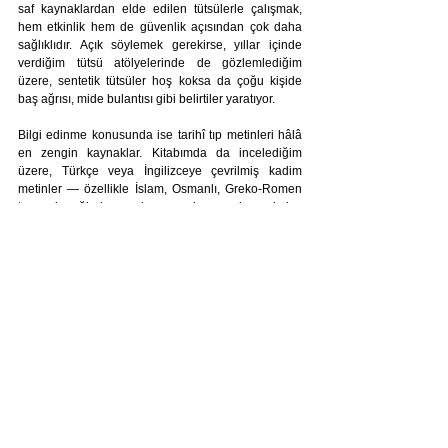
saf kaynaklardan elde edilen tütsülerle çalışmak, 
hem etkinlik hem de güvenlik açısından çok daha 
sağlıklıdır. Açık söylemek gerekirse, yıllar içinde 
verdiğim tütsü atölyelerinde de gözlemlediğim 
üzere, sentetik tütsüler hoş koksa da çoğu kişide 
baş ağrısı, mide bulantısı gibi belirtiler yaratıyor.
Bilgi edinme konusunda ise tarihî tıp metinleri hâlâ 
en zengin kaynaklar. Kitabımda da incelediğim 
üzere, Türkçe veya İngilizceye çevrilmiş kadim 
metinler — özellikle İslam, Osmanlı, Greko-Romen 
tıp geleneğinden gelen eserler — hem kolay 
erişilebilir hem de bu coğrafyaya özgü yaklaşımları 
barındırıyor. Günümüzde tütsüyü sağlık amaçlı 
kullanan Ayurveda veya Geleneksel Çin Tıbbı 
uygulayıcıları bize maalesef hem coğrafi olarak 
hemn de kullandıkları hammaddeler ile uzak 
kalabiliyor.
Ve tabi bu yolculukta dikkatli, bilinçli ve açık fikirli 
olmak çok kıymetli; çünkü tütsü yalnızca burnumuza 
değil, belleğimize ve içsel dengesimize de dokunan 
bir şifa aracı.
12. Bu araştırma ve yazma süreci sizi kişisel 