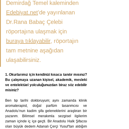
Demirdağ Temel kaleminden 
Edebiyat.net
'de yayınlanan 
Dr.Rana Babaç Çelebi 
röportajına ulaşmak için 
buraya tıklayabilir
, röportajın 
tam metnine aşağıdan 
ulaşabilirsiniz.
1. Okurlarımız için kendinizi kısaca tanıtır mısınız? 
Bu çalışmaya uzanan kişisel, akademik, mesleki 
ve entelektüel yolculuğunuzdan biraz söz edebilir 
misiniz?
Ben tıp tarihi doktoruyum; aynı zamanda klinik 
aromaterapist, doğal parfüm tasarımcısı ve 
Anadolu’nun kadim şifa geleneklerini araştıran bir 
yazarım. Bilimsel merakımla sezgisel ilgilerim 
zaman içinde iç içe geçti. Bir Anadolu Halk Şifacısı 
olan büyük dedem Adanalı Çerçi Yusuf’tan aldığım 