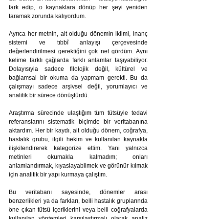
fark edip, o kaynaklara dönüp her şeyi yeniden 
taramak zorunda kalıyordum.
Ayrıca her metnin, ait olduğu dönemin iklimi, inanç 
sistemi ve tıbbî anlayışı çerçevesinde 
değerlendirilmesi gerektiğini çok net gördüm. Aynı 
kelime farklı çağlarda farklı anlamlar taşıyabiliyor. 
Dolayısıyla sadece filolojik değil, kültürel ve 
bağlamsal bir okuma da yapmam gerekti. Bu da 
çalışmayı sadece arşivsel değil, yorumlayıcı ve 
analitik bir sürece dönüştürdü. 
Araştırma sürecinde ulaştığım tüm tütsüyle tedavi 
referanslarını sistematik biçimde bir veritabanına 
aktardım. Her bir kaydı, ait olduğu dönem, coğrafya, 
hastalık grubu, ilgili hekim ve kullanılan kaynakla 
ilişkilendirerek kategorize ettim. Yani yalnızca 
metinleri okumakla kalmadım; onları 
anlamlandırmak, kıyaslayabilmek ve görünür kılmak 
için analitik bir yapı kurmaya çalıştım.
Bu veritabanı sayesinde, dönemler arası 
benzerlikleri ya da farkları, belli hastalık gruplarında 
öne çıkan tütsü içeriklerini veya belli coğrafyalarda 
kullanılan yöntemleri karşılaştırmalı olarak analiz 