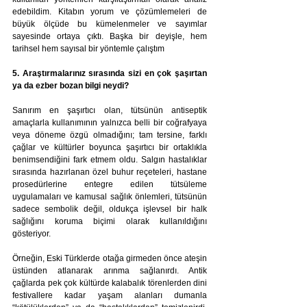
edebildim. Kitabın yorum ve çözümlemeleri de 
büyük ölçüde bu kümelenmeler ve sayımlar 
sayesinde ortaya çıktı. Başka bir deyişle, hem 
tarihsel hem sayısal bir yöntemle çalıştım
5. Araştırmalarınız sırasında sizi en çok şaşırtan 
ya da ezber bozan bilgi neydi?
Sanırım en şaşırtıcı olan, tütsünün antiseptik 
amaçlarla kullanımının yalnızca belli bir coğrafyaya 
veya döneme özgü olmadığını; tam tersine, farklı 
çağlar ve kültürler boyunca şaşırtıcı bir ortaklıkla 
benimsendiğini fark etmem oldu. Salgın hastalıklar 
sırasında hazırlanan özel buhur reçeteleri, hastane 
prosedürlerine entegre edilen tütsüleme 
uygulamaları ve kamusal sağlık önlemleri, tütsünün 
sadece sembolik değil, oldukça işlevsel bir halk 
sağlığını koruma biçimi olarak kullanıldığını 
gösteriyor.
Örneğin, Eski Türklerde otağa girmeden önce ateşin 
üstünden atlanarak arınma sağlanırdı. Antik 
çağlarda pek çok kültürde kalabalık törenlerden dini 
festivallere kadar yaşam alanları dumanla 