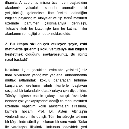
ilhamla, Anadolu tıp mirası üzerinden başladığım 
akademik yolculuk, sahada aromatik bitki 
yetiştiriciliği, geleneksel ilaç üretimi, edindiğim 
bilgileri paylaştığım atölyeler ve tıp tarihî metinleri 
üzerinde parfümeri çalışmalarıyla derinleşti. 
Tütsüyle ilgili bu kitap, işte tüm bu katmanlı ilgi 
alanlarımın birleştiği bir odak noktası oldu.
2. Bu kitapta sizi en çok etkileyen şeyin, eski 
metinlerde gizlenmiş koku ve tütsüye dair bilgileri 
keşfetmek olduğunu söylüyorsunuz. Bu ilginiz 
nasıl başladı?
Kokulara ilgim çocukken evimizde yetiştirdiğimiz 
tıbbi bitkilerden yaptığımız yağlarla, anneannemin 
mutfak raflarındaki kokulu baharatları birbirine 
karıştırarak ürettiğim sihirli iksirlerle başlayan 
sezgisel bir farkındalık olarak ortaya çıktı diyebilirim. 
Tütsüye ilgimse eşimin şakayla karışık “evimizde 
benden çok yer kaplıyorlar” dediği tıp tarihi metinleri 
üzerinde yaptığım koku araştırmaları sırasında, 
kıymetli hocam Prof. Dr. Ayten Altıntaş’ın 
yönlendirmeleri ile gelişti. Tüm bu süreçte aklımın 
bir köşesinde süreli yankılanan bir soru vardı: “Koku 
ile varoluşsal ilişkimiz, kokunun tedavideki yeri 