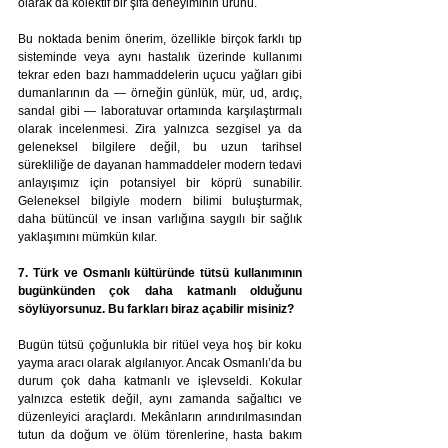
olarak da kolektif bir şifa deneyiminin ürünü.
Bu noktada benim önerim, özellikle birçok farklı tıp 
sisteminde veya aynı hastalık üzerinde kullanımı 
tekrar eden bazı hammaddelerin uçucu yağları gibi 
dumanlarının da — örneğin günlük, mür, ud, ardıç, 
sandal gibi — laboratuvar ortamında karşılaştırmalı 
olarak incelenmesi. Zira yalnızca sezgisel ya da 
geleneksel bilgilere değil, bu uzun tarihsel 
sürekliliğe de dayanan hammaddeler modern tedavi 
anlayışımız için potansiyel bir köprü sunabilir. 
Geleneksel bilgiyle modern bilimi buluşturmak, 
daha bütüncül ve insan varlığına saygılı bir sağlık 
yaklaşımını mümkün kılar.
7. Türk ve Osmanlı kültüründe tütsü kullanımının 
bugünkünden çok daha katmanlı olduğunu 
söylüyorsunuz. Bu farkları biraz açabilir misiniz?
Bugün tütsü çoğunlukla bir ritüel veya hoş bir koku 
yayma aracı olarak algılanıyor. Ancak Osmanlı’da bu 
durum çok daha katmanlı ve işlevseldi. Kokular 
yalnızca estetik değil, aynı zamanda sağaltıcı ve 
düzenleyici araçlardı. Mekânların arındırılmasından 
tutun da doğum ve ölüm törenlerine, hasta bakım 