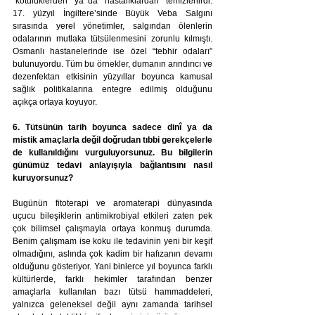
“kötülüklerden” ya da “hastalıklardan” temizlenirdi. 
17. yüzyıl İngiltere’sinde Büyük Veba Salgını 
sırasında yerel yönetimler, salgından ölenlerin 
odalarının mutlaka tütsülenmesini zorunlu kılmıştı. 
Osmanlı hastanelerinde ise özel “tebhir odaları” 
bulunuyordu. Tüm bu örnekler, dumanın arındırıcı ve 
dezenfektan etkisinin yüzyıllar boyunca kamusal 
sağlık politikalarına entegre edilmiş olduğunu 
açıkça ortaya koyuyor.
6. Tütsünün tarih boyunca sadece dinî ya da 
mistik amaçlarla değil doğrudan tıbbi gerekçelerle 
de kullanıldığını vurguluyorsunuz. Bu bilgilerin 
günümüz tedavi anlayışıyla bağlantısını nasıl 
kuruyorsunuz?
Bugünün fitoterapi ve aromaterapi dünyasında 
uçucu bileşiklerin antimikrobiyal etkileri zaten pek 
çok bilimsel çalışmayla ortaya konmuş durumda. 
Benim çalışmam ise koku ile tedavinin yeni bir keşif 
olmadığını, aslında çok kadim bir hafızanın devamı 
olduğunu gösteriyor. Yani binlerce yıl boyunca farklı 
kültürlerde, farklı hekimler tarafından benzer 
amaçlarla kullanılan bazı tütsü hammaddeleri, 
yalnızca geleneksel değil aynı zamanda tarihsel 