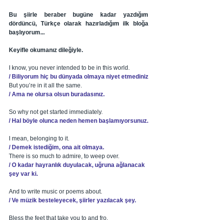
Bu şiirle beraber bugüne kadar yazdığım 
dördüncü, Türkçe olarak hazırladığım ilk bloğa 
başlıyorum...
Keyifle okumanız dileğiyle.
I know, you never intended to be in this world. 
/ Biliyorum hiç bu dünyada olmaya niyet etmediniz
But you’re in it all the same. 
/ Ama ne olursa olsun buradasınız.
So why not get started immediately. 
/ Hal böyle olunca neden hemen başlamıyorsunuz.
I mean, belonging to it. 
/ Demek istediğim, ona ait olmaya.
There is so much to admire, to weep over. 
/ O kadar hayranlık duyulacak, uğruna ağlanacak 
şey var ki.
And to write music or poems about. 
/ Ve müzik besteleyecek, şiirler yazılacak şey.
Bless the feet that take you to and fro. 