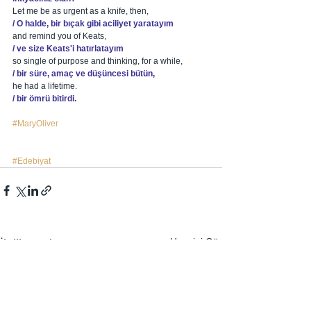
Let me be as urgent as a knife, then, 
/ O halde, bir bıçak gibi aciliyet yaratayım
and remind you of Keats, 
/ ve size Keats'i hatırlatayım 
so single of purpose and thinking, for a while, 
/ bir süre, amaç ve düşüncesi bütün,
he had a lifetime. 
/ bir ömrü bitirdi.
#MaryOliver
#Edebiyat
Hepsini Gör
İlgili Yazılar