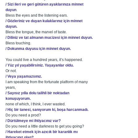
/ Sizi ileri ve geri götüren ayaklarınıza minnet 
duyun
.
Bless the eyes and the listening ears. 
/ Gözleriniz ve duyan kulaklarınız için minnet 
duyun.  
Bless the tongue, the marvel of taste. 
/ Diliniz ve tat almanın mucizesi için minnet duyun.
Bless touching.
/ Dokunma duyusu için minnet duyun.
You could live a hundred years, it’s happened. 
/ Yüz yıl yaşabilirsiniz. Yaşayanlar oldu.  
Or not. 
/ Veya yaşamazsınız.
I am speaking from the fortunate platform of many 
years, 
/ Sayısız yılla dolu talihli bir noktadan 
konuşuyorum.  
none of which, I think, I ever wasted. 
/ Hiç bir tanesi, sanıyorum ki, boşa harcanmadı. 
Do you need a prod? 
/ Dürtülmeye mi ihtiyacınız var?
Do you need a little darkness to get you going? 
/ Hareket etmek için azıcık bir karanlık mı 
ihtiyacınız olan?