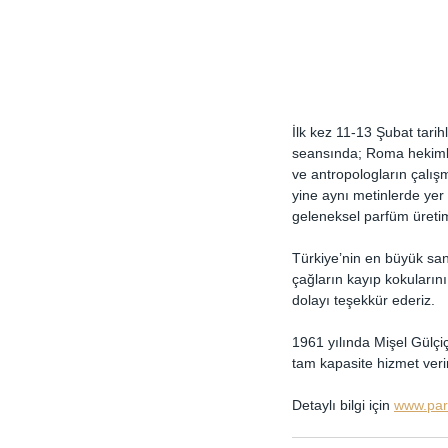
İlk kez 11-13 Şubat tari
seansında; Roma hekimler
ve antropologların çalış
yine aynı metinlerde yer
geleneksel parfüm üretim
Türkiye’nin en büyük sa
çağların kayıp kokuları
dolayı teşekkür ederiz.
1961 yılında Mişel Gülç
tam kapasite hizmet veri
Detaylı bilgi için 
www.par