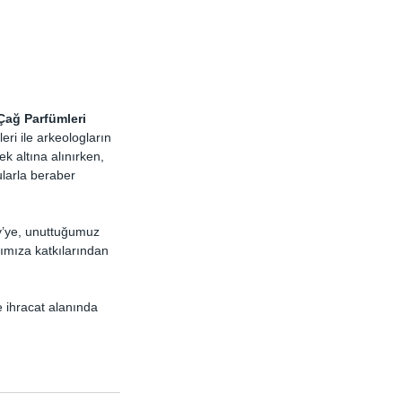
Çağ Parfümleri 
ri ile arkeologların 
 altına alınırken, 
larla beraber 
y’ye, unuttuğumuz 
ımıza katkılarından 
 ihracat alanında 