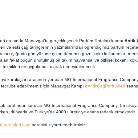
hleri arasında Manavgat'ta gerçekleşecek Parfüm Rotaları kampı 
Antik 
i ve eski çağ tarihçilerinin yazmalarından öğrendiğimiz parfüm reçetele
maları ışığında gün yüzüne çıkan dönemin güzel koku kullanımları mercek
 alan fakat bugün unutulmuş bir takım hayvansal ve bitkisel kökenli koku
 teknikleri de uygulamalı olarak deneyimlenecek.
nayi kuruluşları arasında yer alan MG International Fragrance Compan
nı tecrübe edebilmemiz için Manavgat Kampı 
#AntikÇağParfümleri
 seans
içek tarafından kurulan MG International Fragrance Company; 55 ülkeye
rken, dünyada ve Türkiye’de 4000+ üreticiye esans tedarik etmektedir.
fumrotalari.com
 adresini ziyaret edebilirsiniz.