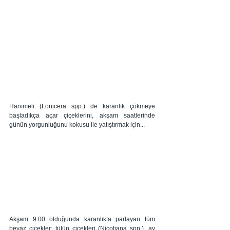
Hanımeli (
Lonicera spp.) 
de karanlık çökmeye 
başladıkça açar çiçeklerini, akşam saatlerinde 
günün yorgunluğunu kokusu ile yatıştırmak için...
Akşam 9:00 olduğunda karanlıkta parlayan tüm 
beyaz çiçekler; tütün çiçekleri (Nicotiana spp.), ay 