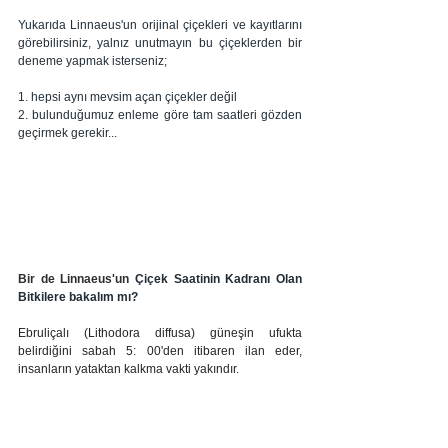
Yukarıda Linnaeus'un orijinal çiçekleri ve kayıtlarını 
görebilirsiniz, yalnız unutmayın bu çiçeklerden bir 
deneme yapmak isterseniz; 
1. hepsi aynı mevsim açan çiçekler değil 
2. bulunduğumuz enleme göre tam saatleri gözden 
geçirmek gerekir... 
Bir de Linnaeus'un 
Çiçek Saatinin Kadranı Olan 
Bitkilere bakalım mı?
Ebruliçalı (Lithodora diffusa) güneşin ufukta 
belirdiğini sabah 5: 00'den itibaren ilan eder, 
insanların yataktan kalkma vakti yakındır.