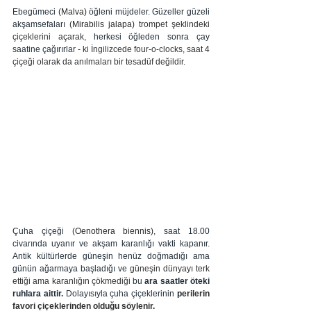
Ebegümeci (
Malva)
 öğleni müjdeler. Güzeller güzeli 
akşamsefaları 
(
Mirabilis jalapa)
trompet şeklindeki 
çiçeklerini açarak, 
herkesi öğleden sonra çay 
saatine çağırırlar 
- ki İngilizcede four-o-clocks, saat 4 
çiçeği olarak da anılmaları bir tesadüf değildir.
Çuha çiçeği (
Oenothera biennis)
, saat 18.00 
civarında uyanır ve akşam karanlığı vakti kapanır. 
Antik kültürlerde güneşin henüz doğmadığı ama 
günün ağarmaya başladığı ve 
güneşin dünyayı terk 
ettiği ama karanlığın çökmediği 
bu 
ara saatler öteki 
ruhlara aittir.
 Dolayısıyla çuha çiçeklerinin 
p
erilerin 
favori çiçeklerinden olduğu söylenir.