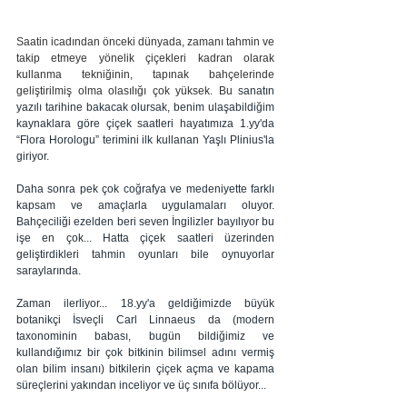
Saatin icadından önceki dünyada, zamanı tahmin ve 
takip etmeye yönelik çiçekleri kadran olarak 
kullanma tekniğinin, tapınak bahçelerinde 
geliştirilmiş olma olasılığı çok yüksek. Bu
 sanatın 
yazılı tarihine bakacak olursak, benim ulaşabildiğim 
kaynaklara göre çiçek saatleri hayatımıza 1.yy'da 
“Flora Horologu” terimini ilk kullanan Yaşlı Plinius'la 
giriyor. 
Daha sonra pek çok coğrafya ve medeniyette farklı 
kapsam ve amaçlarla uygulamaları oluyor. 
Bahçeciliği ezelden beri seven İngilizler bayılıyor bu 
işe en çok... Hatta çiçek saatleri üzerinden 
geliştirdikleri tahmin oyunları bile oynuyorlar 
saraylarında. 
Zaman ilerliyor... 18.yy'a geldiğimizde büyük 
botanikçi İsveçli Carl Linnaeus da (modern 
taxonominin babası, bugün bildiğimiz ve 
kullandığımız bir çok bitkinin bilimsel adını vermiş 
olan bilim insanı) bitkilerin çiçek açma ve kapama 
süreçlerini yakından inceliyor ve üç sınıfa bölüyor...