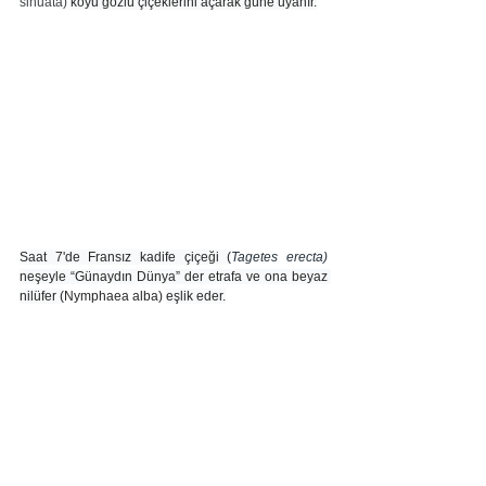
sinuata) 
koyu gözlü çiçeklerini açarak güne uyanır.
Saat 7'de Fransız kadife çiçeği (
Tagetes erecta) 
neşeyle “Günaydın Dünya” der etrafa ve ona beyaz 
nilüfer (
Nymphaea alba) 
eşlik eder.