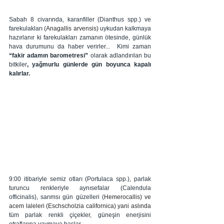
Sabah 8 civarında, karanfiller (Dianthus spp.) ve 
farekulakları (
Anagallis arvensis) 
uykudan kalkmaya 
hazırlanır ki farekulakları zamanın ötesinde, günlük 
hava durumunu da haber verirler...  Kimi zaman 
“fakir adamın barometresi”
 olarak adlandırılan bu 
bitkiler
, yağmurlu günlerde gün boyunca kapalı 
kalırlar. 
9:00 itibariyle semiz otları (Portulaca spp.), parlak 
turuncu renkleriyle aynısefalar (Calendula 
officinalis), sarımsı gün güzelleri (
Hemerocallis) ve 
acem laleleri (Eschscholzia californica) yani aslında 
t
üm parlak renkli çiçekler, güneşin enerjisini 
etraflarına yaymaya başlar...