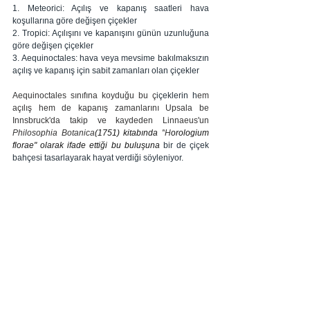
1. Meteorici: Açılış ve kapanış saatleri hava 
koşullarına göre değişen çiçekler 
2. Tropici: Açılışını ve kapanışını günün uzunluğuna 
göre değişen çiçekler
3. Aequinoctales: hava veya mevsime bakılmaksızın 
açılış ve kapanış için sabit zamanları olan çiçekler
Aequinoctales sınıfına koyduğu bu ç
içeklerin h
em 
açılış hem de kapanış zamanlarını Upsala be 
Innsbruck'da takip ve kaydeden Linnaeus'un 
Philosophia Botanica
(1751) kitabında "
H
orologium 
florae" olarak ifade ettiği bu buluşuna
 bir de çiçek 
bahçesi tasarlayarak hayat verdiği söyleniyor.