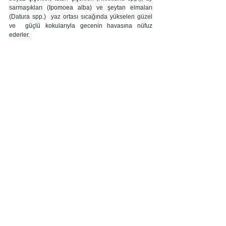
sarmaşıkları (
Ipomoea alba)
 ve şeytan elmaları 
(Datura spp.) 
 yaz ortası sıcağında yükselen güzel 
ve  
güçlü kokularıyla gecenin havasına nüfuz 
ederler.
Saatin gece yarısını vurduğunu,  sadece belli bir 
yaşa geldikten sonra çiçek açan egzotik ev bitkisi 
perili şato'dan (cereus spp.) öğrenebiliriz.