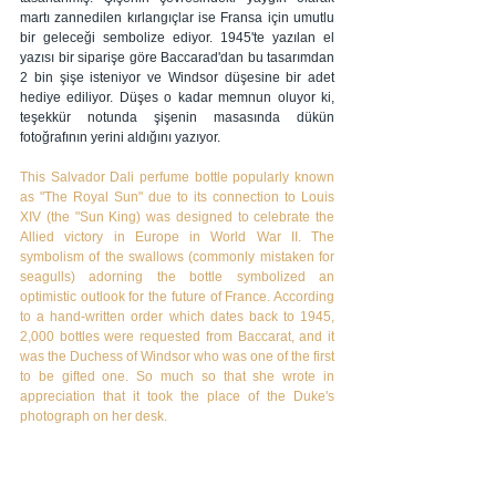
martı zannedilen kırlangıçlar ise Fransa için umutlu 
bir geleceği sembolize ediyor. 1945'te yazılan el 
yazısı bir siparişe göre Baccarad'dan bu tasarımdan 
2 bin şişe isteniyor ve Windsor düşesine bir adet 
hediye ediliyor. Düşes o kadar memnun oluyor ki, 
teşekkür notunda şişenin masasında dükün 
fotoğrafının yerini aldığını yazıyor.
This Salvador Dali perfume bottle popularly known 
as "The Royal Sun" due to its connection to Louis 
XIV (the "Sun King) was designed to celebrate the 
Allied victory in Europe in World War II. The 
symbolism of the swallows (commonly mistaken for 
seagulls) adorning the bottle symbolized an 
optimistic outlook for the future of France. According 
to a hand-written order which dates back to 1945, 
2,000 bottles were requested from Baccarat, and it 
was the Duchess of Windsor who was one of the first 
to be gifted one. So much so that she wrote in 
appreciation that it took the place of the Duke's 
photograph on her desk.