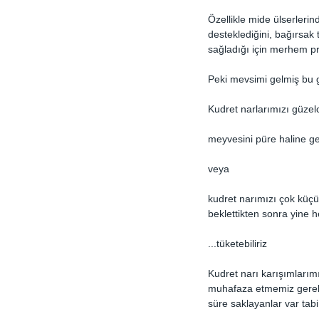
Özellikle mide ülserlerin
desteklediğini, bağırsak
sağladığı için merhem pr
Peki mevsimi gelmiş bu gö
Kudret narlarımızı güze
meyvesini püre haline geti
veya
kudret narımızı çok küçü
beklettikten sonra yine h
...tüketebiliriz
Kudret narı karışımlarımı
muhafaza etmemiz gerekiy
süre saklayanlar var tabi