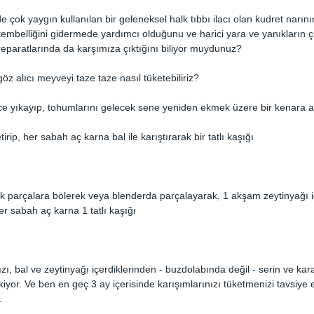
de çok yaygın kullanılan bir geleneksel halk tıbbı ilacı olan kudret narını
 tembelliğini gidermede yardımcı olduğunu ve harici yara ve yanıkların ç
eparatlarında da karşımıza çıktığını biliyor muydunuz?
z alıcı meyveyi taze taze nasıl tüketebiliriz?
lce yıkayıp, tohumlarını gelecek sene yeniden ekmek üzere bir kenara 
rip, her sabah aç karna bal ile karıştırarak bir tatlı kaşığı 
k parçalara bölerek veya blenderda parçalayarak, 1 akşam zeytinyağı i
er sabah aç karna 1 tatlı kaşığı
zı, bal ve zeytinyağı içerdiklerinden - buzdolabında değil - serin ve kara
or. Ve ben en geç 3 ay içerisinde karışımlarınızı tüketmenizi tavsiye
.