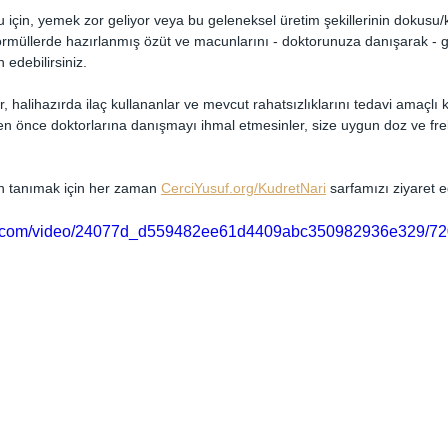
ğu için, yemek zor geliyor veya bu geleneksel üretim şekillerinin dokus
formüllerde hazırlanmış özüt ve macunlarını - doktorunuza danışarak - g
edebilirsiniz.
r, halihazırda ilaç kullananlar ve mevcut rahatsızlıklarını tedavi amaçlı 
fen önce doktorlarına danışmayı ihmal etmesinler, size uygun doz ve fre
an tanımak için her zaman 
CerciYusuf.org/KudretNari
 sarfamızı ziyaret ed
atic.com/video/24077d_d559482ee61d4409abc350982936e329/72