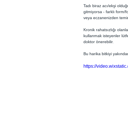
Tadı biraz acı/ekşi oldu
gitmiyorsa - farklı form/
veya eczanenizden temin 
Kronik rahatsızlığı olanla
kullanmak isteyenler lüt
doktor önerebilir.
Bu harika bitkiyi yakınd
https://video.wixst