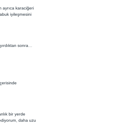
n ayrıca karaciğeri 
abuk iyileşmesini 
ayırdıktan sonra…
çerisinde 
nlık bir yerde 
 ediyorum, daha uzu 