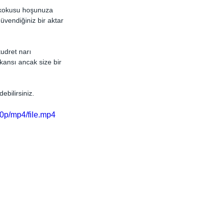
u/kokusu hoşunuza 
üvendiğiniz bir aktar 
kudret narı 
kansı ancak size bir 
ebilirsiniz.
0p/mp4/file.mp4