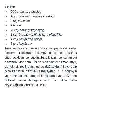
4 kişilik
500 gram taze fasulye
100 gram kavrulmamış fındık içi
2 diş sarımsak
1 limon
½ çay bardağı zeytinyağı
1 çay bardağı çekilmiş kuru ekmek içi
1 çay kaşığı dağ kekiği
1 çay kaşığı tuz
Taze fasulyeyi az tuzlu suda yumuşayıncaya kadar 
haşlayın. Haşlanan fasulyeyi daha sonra soğuk 
suda bekletin ve süzün. Fındık içini ve sarımsağı 
havanda iyice ezin. Ezilen malzemelere limon suyu, 
ekmek içi, zeytinyağı, tuz ve dağ kekiğini ilave edip 
iyice karıştırın. Süzülmüş fasulyeleri iri iri doğrayın 
ve  hazırladığınız taratoru karıştırarak ya da üzerine 
dökerek servis tabağına alın. Bir miktar daha 
zeytinyağı dökerek servis edin.