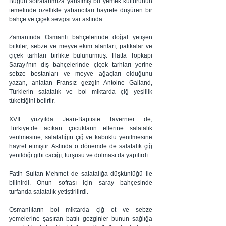
Bugün sofralarımıza yansımış bu yemek kültürünün 
temelinde özellikle yabancıları hayrete düşüren bir 
bahçe ve çiçek sevgisi var aslında. 
Zamanında Osmanlı bahçelerinde doğal yetişen 
bitkiler, sebze ve meyve ekim alanları, patikalar ve 
çiçek tarhları birlikte bulunurmuş. Hatta Topkapı 
Sarayı’nın dış bahçelerinde çiçek tarhları yerine 
sebze bostanları ve meyve ağaçları olduğunu 
yazan, anlatan Fransız gezgin Antoine Galland, 
Türklerin salatalık ve bol miktarda çiğ yeşillik 
tükettiğini belirtir. 
XVII. yüzyılda Jean-Baptiste Tavernier de, 
Türkiye’de acıkan çocukların ellerine salatalık 
verilmesine, salatalığın çiğ ve kabuklu yenilmesine 
hayret etmiştir. Aslında o dönemde de salatalık çiğ 
yenildiği gibi cacığı, turşusu ve dolması da yapılırdı.
Fatih Sultan Mehmet de salatalığa düşkünlüğü ile 
bilinirdi. Onun sofrası için saray bahçesinde 
turfanda salatalık yetiştirilirdi. 
Osmanlıların bol miktarda çiğ ot ve sebze 
yemelerine şaşıran batılı gezginler bunun sağlığa 