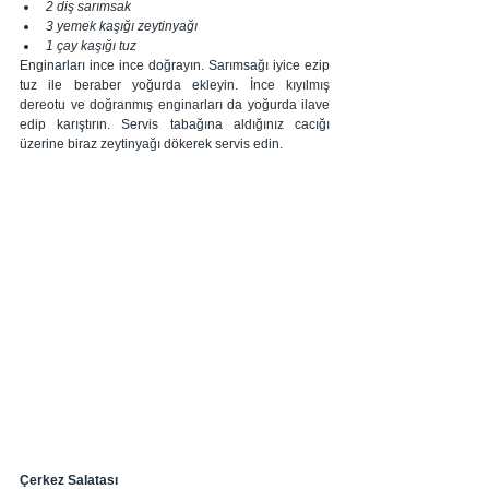
2 diş sarımsak
3 yemek kaşığı zeytinyağı
1 çay kaşığı tuz
Enginarları ince ince doğrayın. Sarımsağı iyice ezip 
tuz ile beraber yoğurda ekleyin. İnce kıyılmış 
dereotu ve doğranmış enginarları da yoğurda ilave 
edip karıştırın. Servis tabağına aldığınız cacığı 
üzerine biraz zeytinyağı dökerek servis edin.
Çerkez Salatası