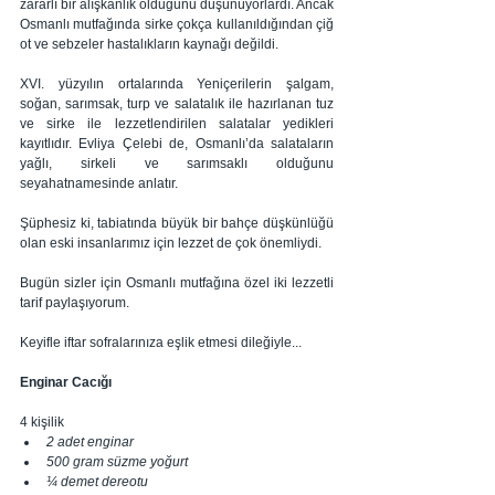
zararlı bir alışkanlık olduğunu düşünüyorlardı. Ancak 
Osmanlı mutfağında sirke çokça kullanıldığından çiğ 
ot ve sebzeler hastalıkların kaynağı değildi.
XVI. yüzyılın ortalarında Yeniçerilerin şalgam, 
soğan, sarımsak, turp ve salatalık ile hazırlanan tuz 
ve sirke ile lezzetlendirilen salatalar yedikleri 
kayıtlıdır. Evliya Çelebi de, Osmanlı’da salataların 
yağlı, sirkeli ve sarımsaklı olduğunu 
seyahatnamesinde anlatır. 
Şüphesiz ki, tabiatında büyük bir bahçe düşkünlüğü 
olan eski insanlarımız için lezzet de çok önemliydi. 
Bugün sizler için Osmanlı mutfağına özel iki lezzetli 
tarif paylaşıyorum.
Keyifle iftar sofralarınıza eşlik etmesi dileğiyle...
Enginar Cacığı
4 kişilik
2 adet enginar
500 gram süzme yoğurt
¼ demet dereotu