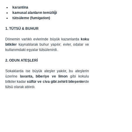
karantina
kamusal alanların temizliği 
tütsüleme (fumigation)
1. TÜTSÜ & BUHUR
Dönemin varlıklı evlerinde büyük kazanlarda 
koku 
bitkiler
 kaynatılarak buhur yapılır; evler, odalar ve 
kullanımdaki eşyalar tütsülenirdi.
2. ODUN ATEŞLERİ
Sokaklarda ise büyük ateşler yakılır, bu ateşlerin 
üzerine 
lavanta, biberiye ve limon
 gibi kokulu 
bitkiler kadar 
sülfür ve civa gibi zehirli bileşenler
de 
tütsü olarak atılırdı.