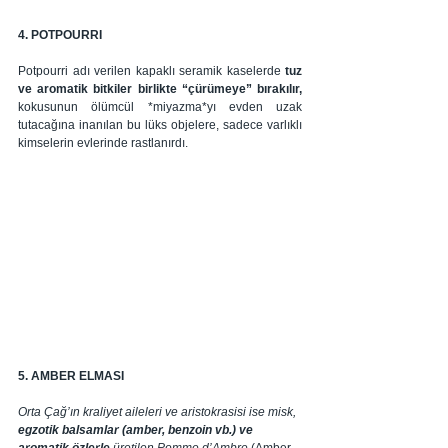
4. POTPOURRI
Potpourri adı verilen kapaklı seramik kaselerde 
tuz 
ve aromatik bitkiler birlikte “çürümeye” bırakılır,
kokusunun ölümcül *miyazma*yı evden uzak 
tutacağına inanılan bu lüks objelere, sadece varlıklı 
kimselerin evlerinde rastlanırdı. 
5. AMBER ELMASI
Orta Çağ’ın kraliyet aileleri ve aristokrasisi ise misk, 
egzotik balsamlar (amber, benzoin vb.) ve 