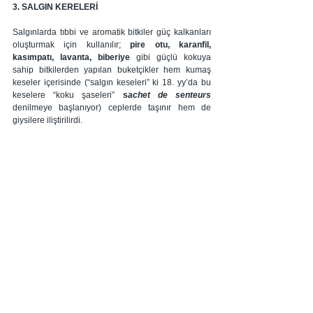
3. SALGIN KERELERİ
Salgınlarda tıbbi ve aromatik bitkiler güç kalkanları 
oluşturmak için kullanılır;
 pire otu, karanfil, 
kasımpatı, lavanta, biberiye 
gibi güçlü kokuya 
sahip bitkilerden yapılan buketçikler hem kumaş 
keseler içerisinde (“salgın keseleri” ki 18. yy’da bu 
keselere “koku şaseleri” 
s
achet de senteurs 
denilmeye başlanıyor) ceplerde taşınır hem de 
giysilere iliştirilirdi.