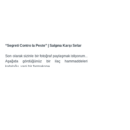
“Segreti Contro la Peste” | Salgına Karşı Sırlar
Son olarak sizinle bir fotoğraf paylaşmak istiyorum... 
Aşağıda gördüğünüz bir ilaç hammaddeleri 
kataloğu, yani bir farmakope... 
Açık olan sayfanın başlığında ise “Segreti Contro la 
Peste” yani "Salgına Karşı Sırlar" yazıyor. 
Dönemin rahipleri salgına karşı hem pratik önlemler 
sunarlarmış - yani yaşanılan yerlerin terk edilip, 
imkanı olanların yaylalara çekilmesi gibi - hem de o 
dönem ilaç olarak kullanılan tıbbi ve aromatik 
bitkilerden, maden ve minerallerden hazırlanan 
formüller. Bu sayfada da bugün hala Floransa Santa 
Maria Novella'dan satın alabileceğiniz (hem de o 
dönem tasarlanmış klasik etiketi ile!) bir gül toniği 