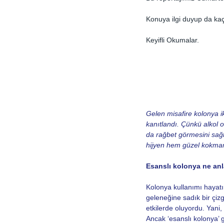
Konuya ilgi duyup da kaç
Keyifli Okumalar.
Gelen misafire kolonya ik
kanıtlandı. Çünkü alkol or
da rağbet görmesini sağl
hijyen hem güzel kokmamı
Esanslı kolonya ne anl
Kolonya kullanımı hayatım
geleneğine sadık bir çizg
etkilerde oluyordu. Yani,
Ancak ‘esanslı kolonya’ 