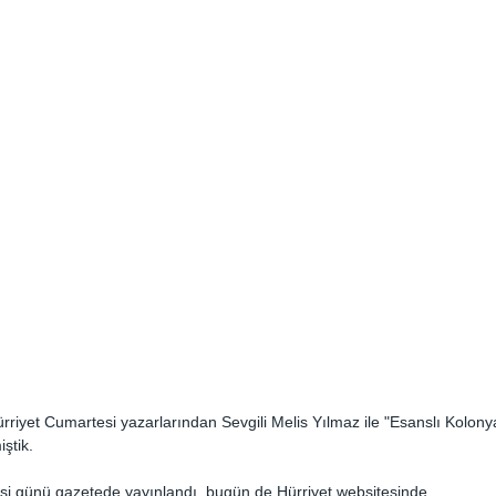
rriyet Cumartesi yazarlarından Sevgili Melis Yılmaz ile "Esanslı Kolonyal
ştik. 
si günü gazetede yayınlandı, bugün de Hürriyet websitesinde. 