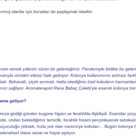
ırmış olanlar için buradan da paylaşmak istedim.
ram etmek yıllardır süren bir geleneğimiz. Pandemiyle birlikte bu gelene
anıyla virüsleri etkisiz hale getiriyor. Kolonya kullanımının artması farkl
adı. Baharatlı, çiçek aromalı, hatta istediğiniz özel kokuların harmanla
zı sağlıyor. Aromaterapist Rana Babaç Çelebi’yle esanslı kolonya trend
ama geliyor? 
ıza girdiği günden bugüne hijyen ve ferahlıkla ilişkiliydi. Esanslar yüzy
ide, ondan beklediğimiz temizlik, ferahlık hissini perçinleyecek tazeleyic
 uçuculuğu yüksek, hızla yok olan narenciye kokuları... Bugün kolonya h
geleneksel olana sanat ve hayat aşılıyor.