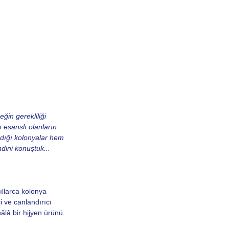
ğin gerekliliği 
ı esanslı olanların 
ndığı kolonyalar hem 
ini konuştuk... 
ıllarca kolonya 
i ve canlandırıcı 
âlâ bir hijyen ürünü. 