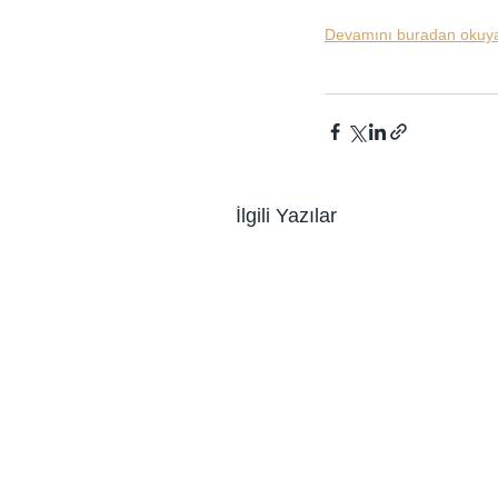
Devamını buradan okuyab
İlgili Yazılar